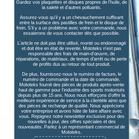
Gardez vos plaquettes et disques propres de l'huile, de
la saleté et d'autres polluants.
Assurez-vous qu'il y a un chevauchement suffisant
entre la surface des pastilles de frein et le disque de
frein. S'il y a un problème avec votre commande, nous
essaierons de vous contacter dès que possible.
L'article ne doit pas être utilisé, monté ou endommagé
et doit être en état de revente. Mototeks n'est pas
responsable des frais de main-d'œuvre, de
réparations, de matériaux, de temps d'arrêt ou de perte
de profits dus au retour de tout produit.
De plus, fournissez-nous le numéro de facture, le
numéro de commande et la date de commande.
Mototeks fournit des pièces de produits après-vente
haut de gamme pour l'industrie des sports motorisés
depuis plus de 15 ans. Nous nous efforçons d'offrir la
meilleure expérience de service à la clientèle ainsi que
des pièces de rechange de qualité. Nous apprécions
votre entreprise et avons hâte de faire affaire avec
vous. Rejoignez notre newsletter exclusive pour des
nouvelles à jour, des offres spéciales et des
nouveautés. Parlez à un représentant commercial de
Mototeks.