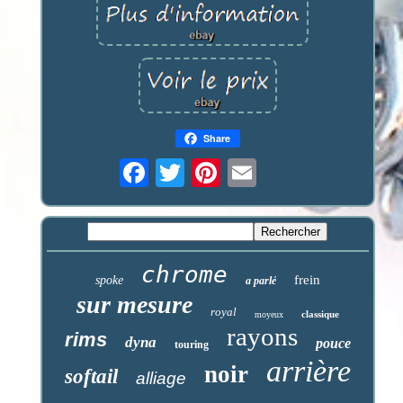
Share
chrome
frein
spoke
a parlé
sur mesure
royal
classique
moyeux
rayons
rims
dyna
pouce
touring
arrière
noir
softail
alliage