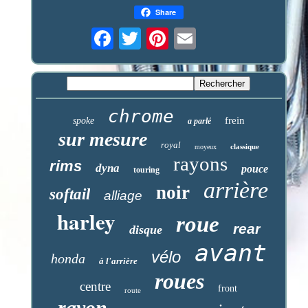
Share
chrome
frein
spoke
a parlé
sur mesure
royal
classique
moyeux
rayons
rims
dyna
pouce
touring
arrière
noir
softail
alliage
harley
roue
rear
disque
avant
vélo
honda
à l'arrière
roues
centre
front
route
rayon