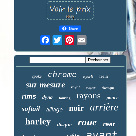
Share
chrome
frein
spoke
a parlé
sur mesure
royal
classique
moyeux
rayons
rims
dyna
pouce
touring
arrière
noir
softail
alliage
harley
roue
rear
disque
avant