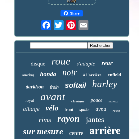
Share
roue
rear
disque
s'adapte
noir
honda
enfield
à l'arrière
touring
harley
softail
davidson
frein
avant
pouce
royal
classique
moyeux
vélo
alliage
dyna
front
spoke
route
rayon
jantes
rims
arrière
sur mesure
centre