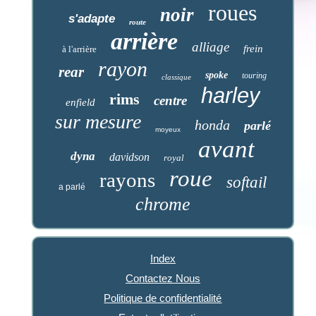
roues
noir
s'adapte
route
arrière
alliage
frein
à l'arrière
rayon
rear
spoke
touring
classique
harley
rims
centre
enfield
sur mesure
honda
parlé
moyeux
avant
dyna
davidson
royal
roue
rayons
softail
a parlé
chrome
Index
Contactez Nous
Politique de confidentialité