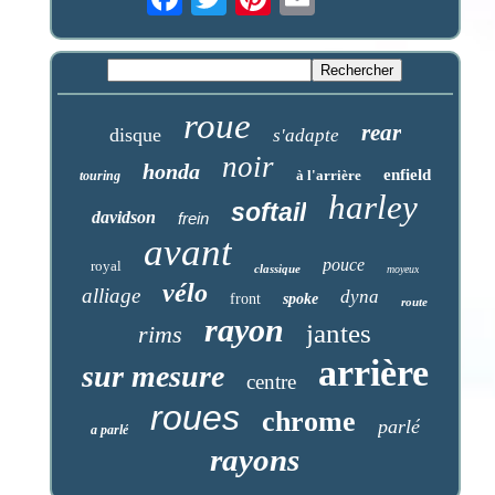
roue
rear
disque
s'adapte
noir
honda
enfield
à l'arrière
touring
harley
softail
davidson
frein
avant
pouce
royal
classique
moyeux
vélo
alliage
dyna
front
spoke
route
rayon
jantes
rims
arrière
sur mesure
centre
roues
chrome
parlé
a parlé
rayons