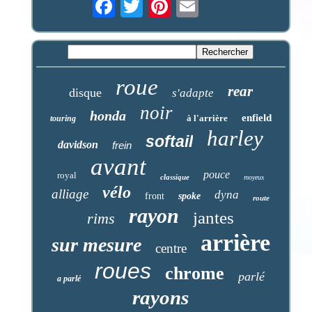
roue
rear
disque
s'adapte
noir
honda
enfield
à l'arrière
touring
harley
softail
davidson
frein
avant
pouce
royal
classique
moyeux
vélo
alliage
dyna
front
spoke
route
rayon
jantes
rims
arrière
sur mesure
centre
roues
chrome
parlé
a parlé
rayons