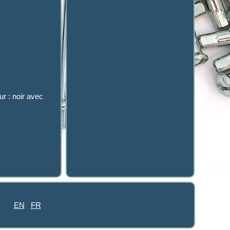
ur : noir avec
EN
FR