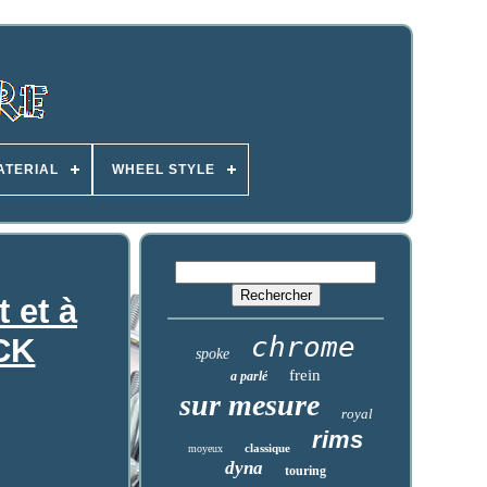
ATERIAL
WHEEL STYLE
 et à
chrome
ICK
spoke
frein
a parlé
sur mesure
royal
rims
classique
moyeux
dyna
touring