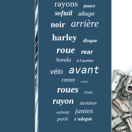
rayons
pouce
softail
alliage
arrière
noir
harley
disque
roue
rear
honda
à l'arrière
avant
vélo
centre
route
roues
front
rayon
davidson
jantes
enfield
parlé
s'adapte