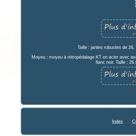
Taille : jantes robustes de 26
Moyeu : moyeu à rétropédalage KT en acier avec axe 3
flanc noir. Taille : 
Index
C