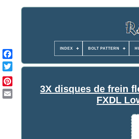
INDEX
BOLT PATTERN
H
3X disques de frein fl
FXDL Low