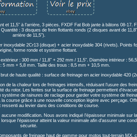
vant et 11,5" à l’arrière, 3 pièces. FXDF Fat Bob jante à bâtons 08-17
antité : 3 disques de frein flottants ronds (2 disques avant de 11,8
arrière de 11,5").
cier inoxydable 2Cr13 (disque) + acier inoxydable 304 (rivets). Points f
rigine, forme ronde et système flottant.
e extérieur : 300 mm / 11,8" + 292 mm / 11,5". Diamètre intérieur : 56,
 : 5 mm + 5,8 mm. Taille des trous : 8,5 mm + 10,5 mm.
rut de haute qualité : surface de freinage en acier inoxydable 420 (2
de la chaleur lors de freinages intensifs, réduisant l’usure des freins
té du rotor. Les fentes sur la surface de freinage permettent d’évacu
eau système de rainures de raclage pour garder votre système de frein
à la course grâce à une nouvelle conception légère avec perçage. Off
t ressenti au levier dans des conditions de course.
aucune modification. Nous avons indiqué l’épaisseur minimale sur la
lorsque l’épaisseur atteint la valeur minimale afin d’assurer une cond
sécurité.
omposants de freinage haut de gamme pour motos tout-terrain MX, c