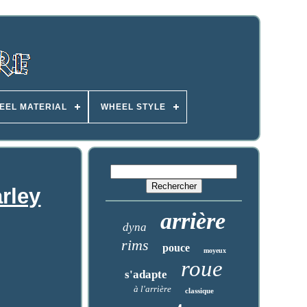
EEL MATERIAL
WHEEL STYLE
arley
arrière
dyna
rims
pouce
moyeux
roue
s'adapte
à l'arrière
classique