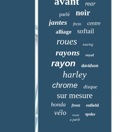
avant
rear
noir
parlé
jantes
centre
frein
softail
alliage
roues
touring
rayons
royal
rayon
davidson
harley
chrome
disque
sur mesure
honda
enfield
front
vélo
spoke
route
a parlé