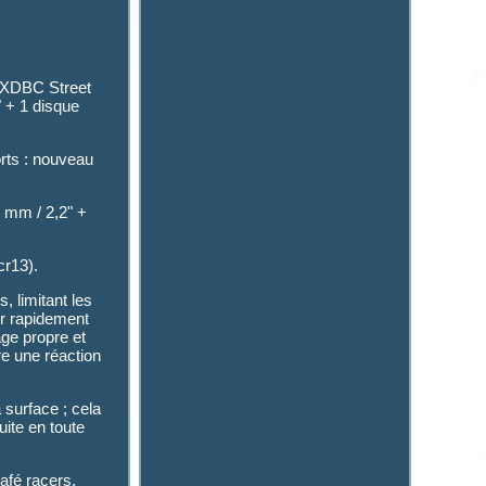
. FXDBC Street
" + 1 disque
orts : nouveau
5 mm / 2,2" +
cr13).
, limitant les
er rapidement
age propre et
re une réaction
 surface ; cela
uite en toute
afé racers,