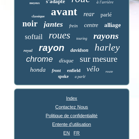
s'adapte
à l'arrière
moyeux
avant
rear
parlé
classique
noir
jantes
centre
alliage
frein
roues
rayons
softail
touring
harley
rayon
davidson
royal
sur mesure
chrome
disque
vélo
honda
enfield
front
route
spoke
a parlé
Index
Contactez Nous
Politique de confidentialité
Entente d'utilisation
EN
FR