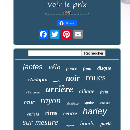
Share
jantes
vélo
disque
pouce
front
roues
noir
s'adapte
route
arrière
alliage
frein
à l'arrière
rayon
rear
spoke
touring
classique
harley
rims
centre
enfield
sur mesure
honda
parlé
moyeux