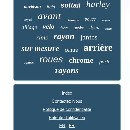
harley
softail
davidson
frein
avant
pouce
royal
classique
moyeux
vélo
alliage
dyna
front
spoke
route
rayon
jantes
rims
arrière
sur mesure
centre
roues
chrome
parlé
a parlé
rayons
Index
Contactez Nous
Politique de confidentialité
Entente d'utilisation
EN
FR