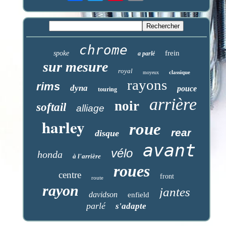
chrome
frein
spoke
a parlé
sur mesure
royal
classique
moyeux
rayons
rims
dyna
pouce
touring
arrière
noir
softail
alliage
harley
roue
rear
disque
avant
vélo
honda
à l'arrière
roues
centre
front
route
rayon
jantes
davidson
enfield
parlé
s'adapte