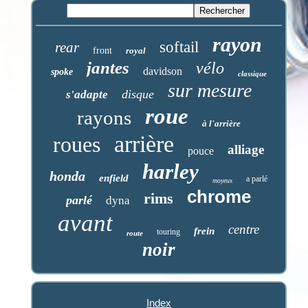
rayon
softail
rear
front
royal
jantes
vélo
davidson
spoke
classique
sur mesure
disque
s'adapte
roue
rayons
à l'arrière
arrière
roues
alliage
pouce
harley
honda
enfield
a parlé
moyeux
chrome
rims
parlé
dyna
avant
centre
frein
touring
route
noir
Index