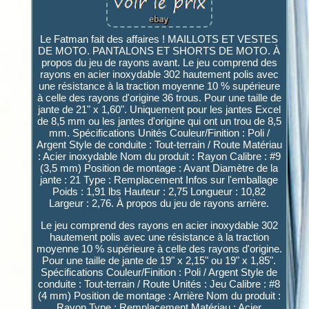
Le Fatman fait des affaires ! MAILLOTS ET VESTES
DE MOTO. PANTALONS ET SHORTS DE MOTO. À
propos du jeu de rayons avant. Le jeu comprend des
rayons en acier inoxydable 302 hautement polis avec
une résistance à la traction moyenne 10 % supérieure
à celle des rayons d'origine 36 trous. Pour une taille de
jante de 21" x 1,60". Uniquement pour les jantes Excel
de 8,5 mm ou les jantes d'origine qui ont un trou de 8,5
mm. Spécifications Unités Couleur/Finition : Poli /
Argent Style de conduite : Tout-terrain / Route Matériau
: Acier inoxydable Nom du produit : Rayon Calibre : #9
(3,5 mm) Position de montage : Avant Diamètre de la
jante : 21 Type : Remplacement Infos sur l'emballage
Poids : 1,91 lbs Hauteur : 2,75 Longueur : 10,82
Largeur : 2,76. À propos du jeu de rayons arrière.
Le jeu comprend des rayons en acier inoxydable 302
hautement polis avec une résistance à la traction
moyenne 10 % supérieure à celle des rayons d'origine.
Pour une taille de jante de 19" x 2,15" ou 19" x 1,85".
Spécifications Couleur/Finition : Poli / Argent Style de
conduite : Tout-terrain / Route Unités : Jeu Calibre : #8
(4 mm) Position de montage : Arrière Nom du produit :
Rayon Type : Remplacement Matériau : Acier