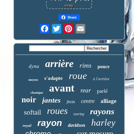
Share
arrière
rims
dyna
pouce
roue
s'adapte
à l'arrière
moyeux
avant
rear
parlé
classique
noir
jantes
centre
alliage
frein
roues
rayons
softail
touring
harley
rayon
davidson
royal
sur mesure
chrome