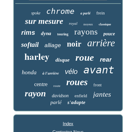
chrome
frein
spoke
a parlé
sur mesure
royal
classique
moyeux
rayons
rims
dyna
pouce
touring
arrière
noir
softail
alliage
harley
roue
rear
disque
avant
vélo
honda
à l'arrière
roues
centre
front
route
rayon
jantes
davidson
enfield
parlé
s'adapte
Index
Contactez Nous