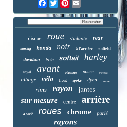
roue
rear
disque
s'adapte
noir
honda
enfield
à l'arrière
touring
harley
softail
davidson
frein
avant
pouce
royal
classique
moyeux
vélo
alliage
dyna
front
spoke
route
rayon
jantes
rims
arrière
sur mesure
centre
roues
chrome
parlé
a parlé
rayons