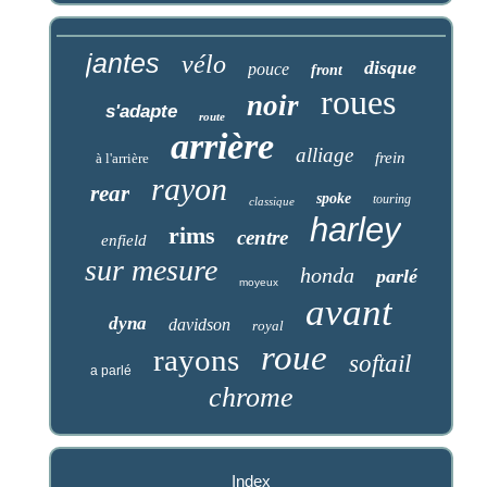
jantes
vélo
disque
pouce
front
roues
noir
s'adapte
route
arrière
alliage
frein
à l'arrière
rayon
rear
spoke
touring
classique
harley
rims
centre
enfield
sur mesure
honda
parlé
moyeux
avant
dyna
davidson
royal
roue
rayons
softail
a parlé
chrome
Index