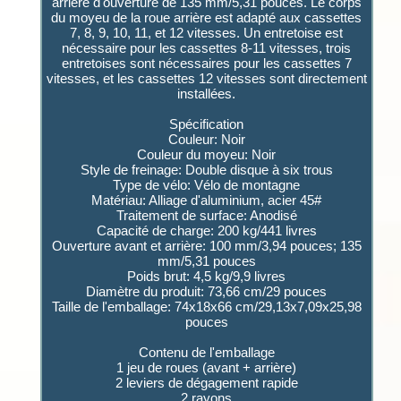
arrière d'ouverture de 135 mm/5,31 pouces. Le corps
du moyeu de la roue arrière est adapté aux cassettes
7, 8, 9, 10, 11, et 12 vitesses. Un entretoise est
nécessaire pour les cassettes 8-11 vitesses, trois
entretoises sont nécessaires pour les cassettes 7
vitesses, et les cassettes 12 vitesses sont directement
installées.
Spécification
Couleur: Noir
Couleur du moyeu: Noir
Style de freinage: Double disque à six trous
Type de vélo: Vélo de montagne
Matériau: Alliage d'aluminium, acier 45#
Traitement de surface: Anodisé
Capacité de charge: 200 kg/441 livres
Ouverture avant et arrière: 100 mm/3,94 pouces; 135
mm/5,31 pouces
Poids brut: 4,5 kg/9,9 livres
Diamètre du produit: 73,66 cm/29 pouces
Taille de l'emballage: 74x18x66 cm/29,13x7,09x25,98
pouces
Contenu de l'emballage
1 jeu de roues (avant + arrière)
2 leviers de dégagement rapide
2 rayons