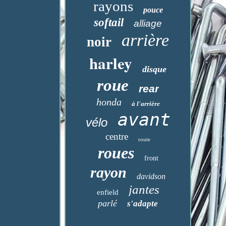
rayons
pouce
softail
alliage
arrière
noir
harley
disque
roue
rear
honda
à l'arrière
avant
vélo
centre
route
roues
front
rayon
davidson
jantes
enfield
parlé
s'adapte