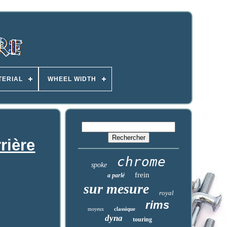
TERIAL
WHEEL WIDTH
rière
chrome
spoke
frein
a parlé
sur mesure
royal
rims
classique
moyeux
dyna
touring