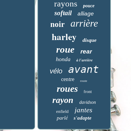
rayons
pouce
softail
alliage
arrière
noir
harley
disque
roue
rear
honda
à l'arrière
avant
vélo
centre
route
roues
front
rayon
davidson
jantes
enfield
parlé
s'adapte