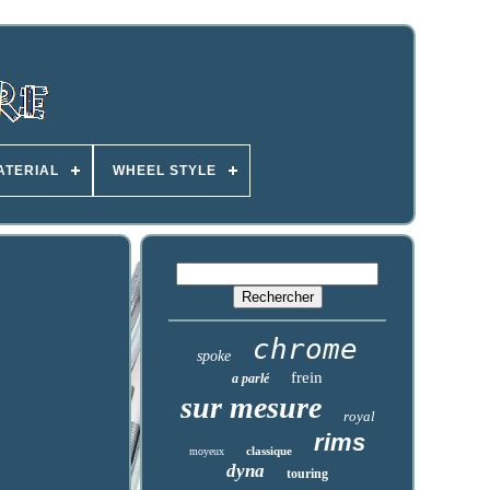
ATERIAL
WHEEL STYLE
chrome
spoke
frein
a parlé
sur mesure
royal
rims
classique
moyeux
dyna
touring