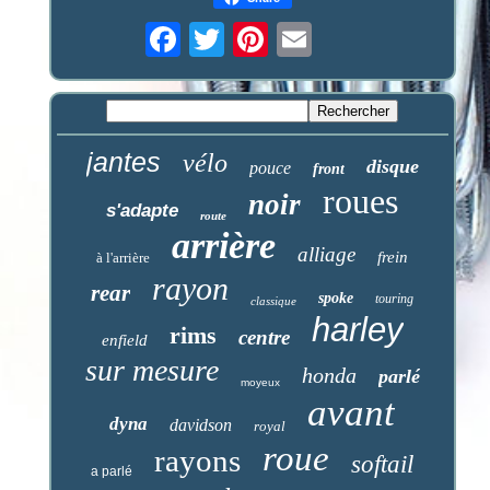
jantes
vélo
disque
pouce
front
roues
noir
s'adapte
route
arrière
alliage
frein
à l'arrière
rayon
rear
spoke
touring
classique
harley
rims
centre
enfield
sur mesure
honda
parlé
moyeux
avant
dyna
davidson
royal
roue
rayons
softail
a parlé