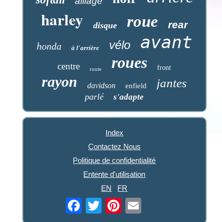
alliage
harley
roue
rear
disque
avant
vélo
honda
à l'arrière
roues
centre
front
route
rayon
jantes
davidson
enfield
parlé
s'adapte
Index
Contactez Nous
Politique de confidentialité
Entente d'utilisation
EN
FR