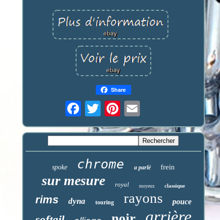
Share
chrome
frein
spoke
a parlé
sur mesure
royal
classique
moyeux
rayons
rims
dyna
pouce
touring
arrière
noir
softail