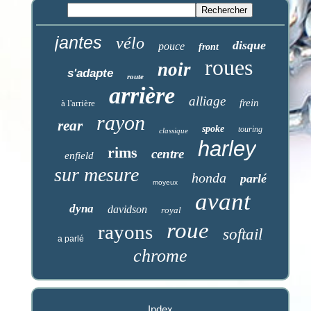
jantes
vélo
disque
pouce
front
roues
noir
s'adapte
route
arrière
alliage
frein
à l'arrière
rayon
rear
spoke
touring
classique
harley
rims
centre
enfield
sur mesure
honda
parlé
moyeux
avant
dyna
davidson
royal
roue
rayons
softail
a parlé
chrome
Index