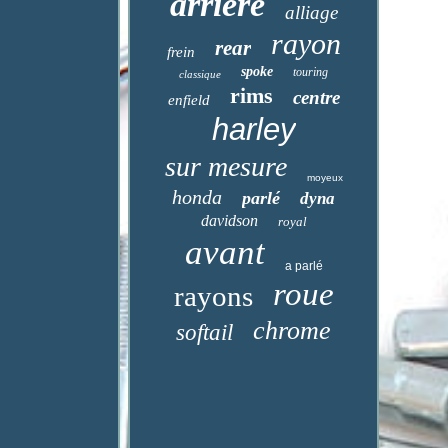
arrière
alliage
rayon
rear
frein
spoke
touring
classique
rims
centre
enfield
harley
sur mesure
moyeux
honda
parlé
dyna
davidson
royal
avant
a parlé
roue
rayons
chrome
softail