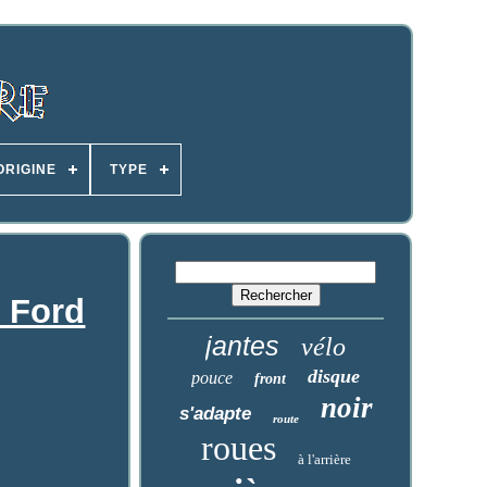
ORIGINE
TYPE
8 Ford
jantes
vélo
disque
pouce
front
noir
s'adapte
route
roues
à l'arrière