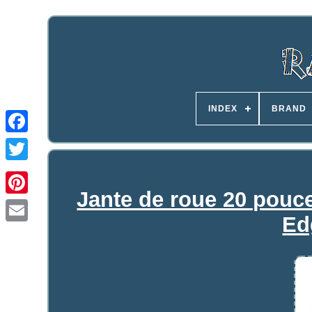
INDEX
BRAND
Jante de roue 20 pouc
Ed