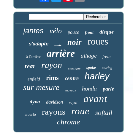
jantes
vélo
disque
pouce
front
roues
noir
s'adapte
route
arrière
alliage
frein
à l'arrière
rayon
rear
spoke
touring
classique
harley
rims
centre
enfield
sur mesure
honda
parlé
moyeux
avant
dyna
davidson
royal
roue
rayons
softail
a parlé
chrome