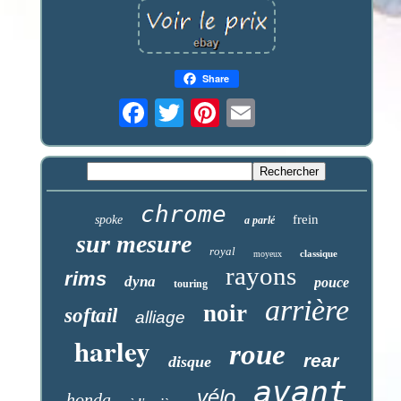
Share
chrome
frein
spoke
a parlé
sur mesure
royal
classique
moyeux
rayons
rims
dyna
pouce
touring
arrière
noir
softail
alliage
harley
roue
rear
disque
avant
vélo
honda