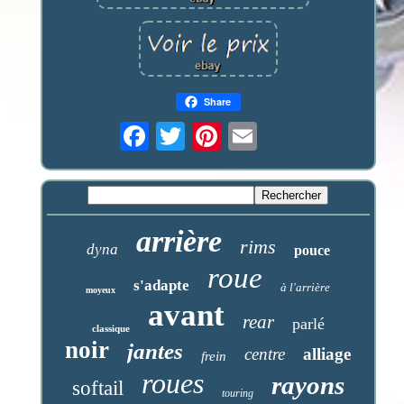
Share
arrière
rims
dyna
pouce
roue
s'adapte
à l'arrière
moyeux
avant
rear
parlé
classique
noir
jantes
centre
alliage
frein
roues
rayons
softail
touring