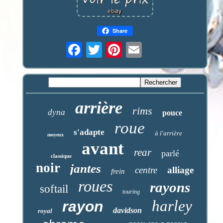
Share
arrière
rims
dyna
pouce
roue
s'adapte
à l'arrière
moyeux
avant
rear
parlé
classique
noir
jantes
centre
alliage
frein
roues
rayons
softail
touring
harley
rayon
davidson
royal