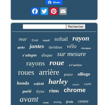
Share
rayon
softail
rear
front
royal
jantes
vélo
davidson
spoke
classique
sur mesure
disque
s'adapte
roue
rayons
à l'arrière
arrière
roues
alliage
pouce
harley
honda
enfield
a parlé
moyeux
chrome
rims
parlé
dyna
avant
centre
frein
touring
route