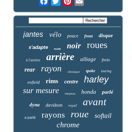
jantes
vélo
disque
pouce
front
roues
noir
s'adapte
route
arrière
alliage
frein
à l'arrière
rayon
rear
spoke
touring
classique
harley
rims
centre
enfield
sur mesure
honda
parlé
moyeux
avant
dyna
davidson
royal
roue
rayons
softail
a parlé
chrome