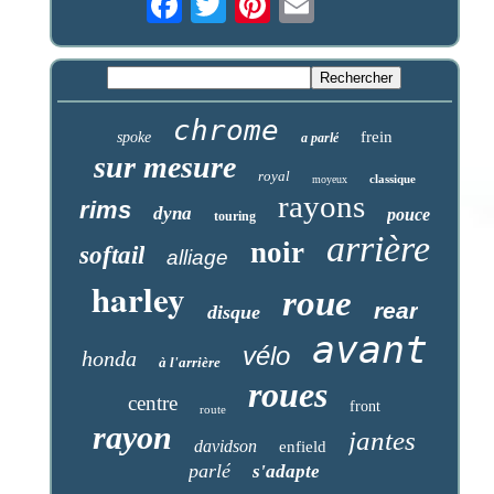
chrome
frein
spoke
a parlé
sur mesure
royal
classique
moyeux
rayons
rims
dyna
pouce
touring
arrière
noir
softail
alliage
harley
roue
rear
disque
avant
vélo
honda
à l'arrière
roues
centre
front
route
rayon
jantes
davidson
enfield
parlé
s'adapte