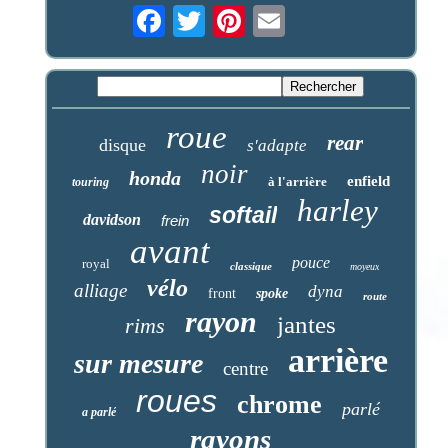
roue
rear
disque
s'adapte
noir
honda
enfield
à l'arrière
touring
harley
softail
davidson
frein
avant
pouce
royal
classique
moyeux
vélo
alliage
dyna
front
spoke
route
rayon
jantes
rims
arrière
sur mesure
centre
roues
chrome
parlé
a parlé
rayons