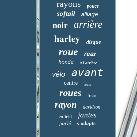
rayons
pouce
softail
alliage
arrière
noir
harley
disque
roue
rear
honda
à l'arrière
avant
vélo
centre
route
roues
front
rayon
davidson
jantes
enfield
parlé
s'adapte