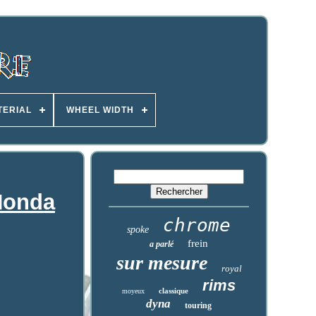
TERIAL
WHEEL WIDTH
 Honda
chrome
spoke
frein
a parlé
sur mesure
royal
rims
classique
moyeux
dyna
touring