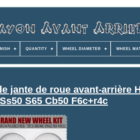
INISH
QUANTITY
WHEEL DIAMETER
WHEEL MA
de jante de roue avant-arrière
 Ss50 S65 Cb50 F6c+r4c