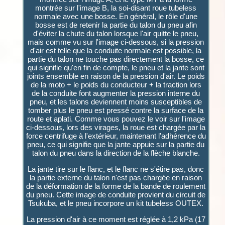
montrée sur l'image B, la soi-disant roue tubeless
normale avec une bosse. En général, le rôle d'une
bosse est de retenir la partie du talon du pneu afin
d'éviter la chute du talon lorsque l'air quitte le pneu,
mais comme vu sur l'image ci-dessous, si la pression
d'air est telle que la conduite normale est possible, la
partie du talon ne touche pas directement la bosse, ce
qui signifie qu'en fin de compte, le pneu et la jante sont
joints ensemble en raison de la pression d'air. Le poids
de la moto + le poids du conducteur + la traction lors
de la conduite font augmenter la pression interne du
pneu, et les talons deviennent moins susceptibles de
tomber plus le pneu est pressé contre la surface de la
route et aplati. Comme vous pouvez le voir sur l'image
ci-dessous, lors des virages, la roue est chargée par la
force centrifuge à l'extérieur, maintenant l'adhérence du
pneu, ce qui signifie que la jante appuie sur la partie du
talon du pneu dans la direction de la flèche blanche.
La jante tire sur le flanc, et le flanc ne s'étire pas, donc
la partie externe du talon n'est pas chargée en raison
de la déformation de la forme de la bande de roulement
du pneu. Cette image de conduite provient du circuit de
Tsukuba, et le pneu incorpore un kit tubeless OUTEX.
La pression d'air à ce moment est réglée à 1,2 kPa (17