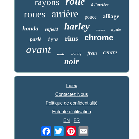
roue
rayons
à l'arrière
arrière
roues
alliage
pouce
harley
honda
enfield
a parlé
moyeux
chrome
rims
parlé
dyna
avant
centre
frein
touring
route
noir
Index
Contactez Nous
Politique de confidentialité
Entente d'utilisation
EN
FR