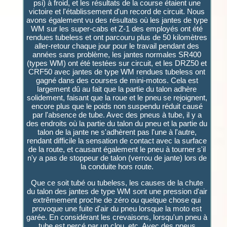
psi) à froid, et les résultats de la course étaient une
victoire et l'établissement d'un record de circuit. Nous
avons également vu des résultats où les jantes de type
WM sur les super-cabs et Z-1 des employés ont été
rendues tubeless et ont parcouru plus de 50 kilomètres
aller-retour chaque jour pour le travail pendant des
années sans problème, les jantes normales SR400
(types WM) ont été testées sur circuit, et les DRZ50 et
CRF50 avec jantes de type WM rendues tubeless ont
gagné dans des courses de mini-motos. Cela est
largement dû au fait que la partie du talon adhère
solidement, faisant que la roue et le pneu se rejoignent,
encore plus que le poids non suspendu réduit causé
par l'absence de tube. Avec des pneus à tube, il y a
des endroits où la partie du talon du pneu et la partie du
talon de la jante ne s'adhèrent pas l'une à l'autre,
rendant difficile la sensation de contact avec la surface
de la route, et causant également le pneu à tourner s'il
n'y a pas de stoppeur de talon (verrou de jante) lors de
la conduite hors route.
Que ce soit tubé ou tubeless, les causes de la chute
du talon des jantes de type WM sont une pression d'air
extrêmement proche de zéro ou quelque chose qui
provoque une fuite d'air du pneu lorsque la moto est
garée. En considérant les crevaisons, lorsqu'un pneu à
tube est percé par un clou, etc. Avec des pneus