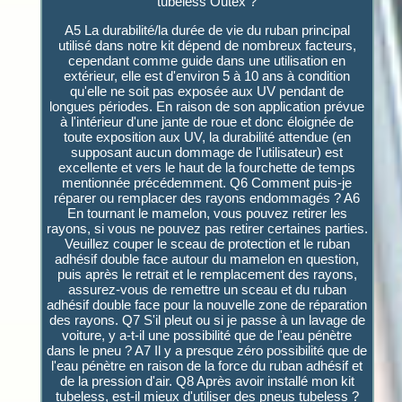
tubeless Outex ?
A5 La durabilité/la durée de vie du ruban principal
utilisé dans notre kit dépend de nombreux facteurs,
cependant comme guide dans une utilisation en
extérieur, elle est d'environ 5 à 10 ans à condition
qu'elle ne soit pas exposée aux UV pendant de
longues périodes. En raison de son application prévue
à l'intérieur d'une jante de roue et donc éloignée de
toute exposition aux UV, la durabilité attendue (en
supposant aucun dommage de l'utilisateur) est
excellente et vers le haut de la fourchette de temps
mentionnée précédemment. Q6 Comment puis-je
réparer ou remplacer des rayons endommagés ? A6
En tournant le mamelon, vous pouvez retirer les
rayons, si vous ne pouvez pas retirer certaines parties.
Veuillez couper le sceau de protection et le ruban
adhésif double face autour du mamelon en question,
puis après le retrait et le remplacement des rayons,
assurez-vous de remettre un sceau et du ruban
adhésif double face pour la nouvelle zone de réparation
des rayons. Q7 S'il pleut ou si je passe à un lavage de
voiture, y a-t-il une possibilité que de l'eau pénètre
dans le pneu ? A7 Il y a presque zéro possibilité que de
l'eau pénètre en raison de la force du ruban adhésif et
de la pression d'air. Q8 Après avoir installé mon kit
tubeless, est-il mieux d'utiliser des pneus tubeless ?