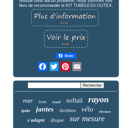
réussie sans aucun problème. Nous sommes très
fiers de recommander le KIT TUBELESS OUTEX.
Share
rayon
softail
rear
front
royal
jantes
vélo
davidson
spoke
classique
sur mesure
disque
s'adapte