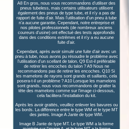
A8 En gros, nous vous recommandons d'utiliser des
pneus tubeless, mais certains utilisateurs utilisent
également des pneus de type tube, et il n'y a pas de
rapport de fuite d'air. Mais l'utilisation d'un pneu à tube
n'a aucune garantie. Cependant, notre entreprise et
nos pilotes professionnels (de nombreux anciens
coureurs d'usine) ont effectué des tests approfondis
dans des conditions extrêmes et il n'y a eu aucune
fuite d'air.
Cependant, après avoir simulé une fuite d'air avec un
pneu à tube, nous avons pu résoudre le problème avec
l'utilisation d'un scellant de talon. Q9 Est-il préférable
de retirer les encoches du talon ? A9 Nous ne
recommandons pas de retirer les encoches. Q10 Si
les mamelons de rayons sont grands et saillants, cela
posera-t-il un problème ? A10 Lorsque les mamelons
sont grands, nous vous recommandons de gratter la
tête des mamelons comme sur l'image ci-dessous,
cela facilitera l'installation du kit.
Après les avoir grattés, veuillez enlever les bavures ou
les bords. La différence entre le type WM et le type MT
des jantes. Image A Jante de type WM.
Image B Jante de type MT. Le type WM a la forme
montrée sur l'image A, et le type MT a la forme