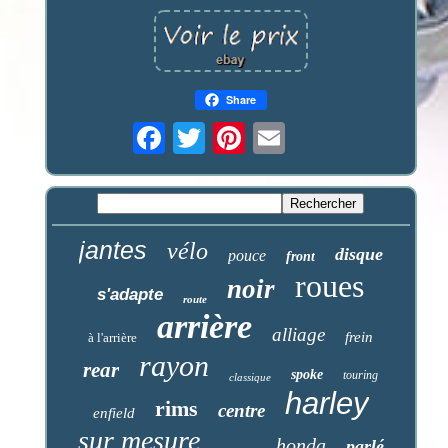
Share
jantes
vélo
disque
pouce
front
roues
noir
s'adapte
route
arrière
alliage
frein
à l'arrière
rayon
rear
spoke
touring
classique
harley
rims
centre
enfield
sur mesure
honda
parlé