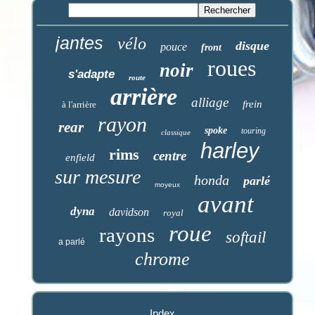
jantes
vélo
disque
pouce
front
roues
noir
s'adapte
route
arrière
alliage
frein
à l'arrière
rayon
rear
spoke
touring
classique
harley
rims
centre
enfield
sur mesure
honda
parlé
moyeux
avant
dyna
davidson
royal
roue
rayons
softail
a parlé
chrome
Index