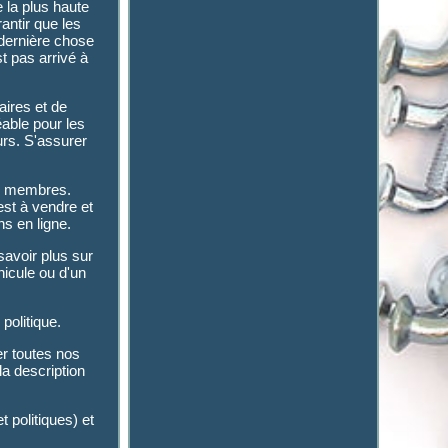
 la plus haute
antir que les
dernière chose
t pas arrivé à
aires et de
éable pour les
urs. S'assurer
os membres.
st à vendre et
ns en ligne.
savoir plus sur
hicule ou d'un
politique.
er toutes nos
la description
t politiques) et