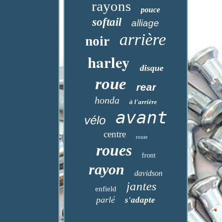
rayons
pouce
softail
alliage
arrière
noir
harley
disque
roue
rear
honda
à l'arrière
avant
vélo
centre
route
roues
front
rayon
davidson
jantes
enfield
parlé
s'adapte