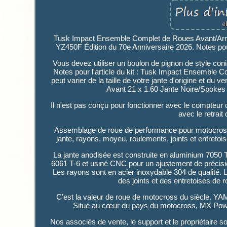
Tusk Impact Ensemble Complet de Roues Avant/Arri
YZ450F Édition du 70e Anniversaire 2026. Notes pour 
Vous devez utiliser un boulon de pignon de style c
Notes pour l'article du kit : Tusk Impact Ensemble
peut varier de la taille de votre jante d'origine et du
Avant 21 x 1.60 Jante Noire/Spokes
Il n'est pas conçu pour fonctionner avec le compteur
avec le retrait
Assemblage de roue de performance pour motocross e
jante, rayons, moyeu, roulements, joints et entretoise
La jante anodisée est construite en aluminium 7050 T
6061 T-6 et usiné CNC pour un ajustement de précisi
Les rayons sont en acier inoxydable 304 de qualité. 
des joints et des entretoises de
C'est la valeur de roue de motocross du sièc
Situé au cœur du pays du motocross, MX Power
Nos associés de vente, le support et le propriétaire so