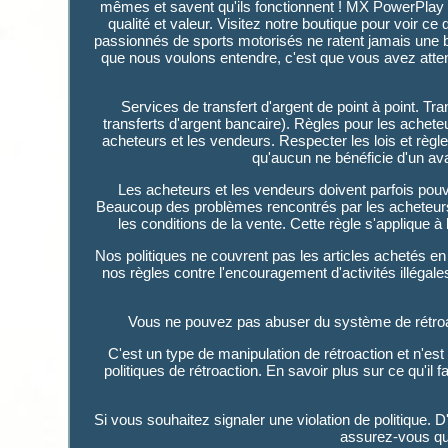
mêmes et savent qu'ils fonctionnent ! MX PowerPlay ve
qualité et valeur. Visitez notre boutique pour voir c
passionnés de sports motorisés ne ratent jamais une
que nous voulons entendre, c'est que vous avez attend
Services de transfert d'argent de point à point. 
transferts d'argent bancaire). Règles pour les achet
acheteurs et les vendeurs. Respecter les lois et règl
qu'aucun ne bénéficie d'un avan
Les acheteurs et les vendeurs doivent parfois po
Beaucoup des problèmes rencontrés par les acheteurs 
les conditions de la vente. Cette règle s'applique 
Nos politiques ne couvrent pas les articles achetés en d
nos règles contre l'encouragement d'activités illéga
Vous ne pouvez pas abuser du système de rétroactio
C'est un type de manipulation de rétroaction et n'e
politiques de rétroaction. En savoir plus sur ce qu'il 
Si vous souhaitez signaler une violation de politique. D'a
assurez-vous que