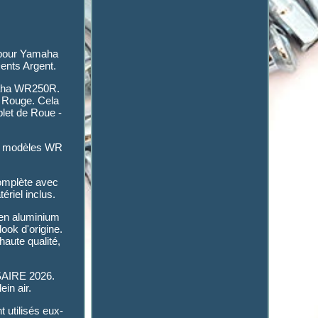
 pour Yamaha
Dents Argent.
amaha WR250R.
u Rouge. Cela
plet de Roue -
les modèles WR
complète avec
ériel inclus.
 en aluminium
ook d'origine.
aute qualité,
SAIRE 2026.
in air.
t utilisés eux-