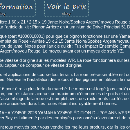
ère 1.60 x 21 / 2.15 x 19 Jante Noire/Spokes Argent/ moyeu Rouge
l'article du kit : Pignon Arrière en Aluminium de Drive Principal 51 
onique (part #1096010001) pour que ce pignon fonctionne sur une Y
 Complet de Roue - Arrière 19 x 2.15 Jante Noire/Spokes Argent/moye
 verrou de jante. Notes pour l'article du kit : Tusk Impact Ensemble Com
 Argent/moyeu Rouge. Le moyeu avant est un moyeu de style YZ.
 de vitesse d'origine sur les modèles WR. La roue fonctionnera sur 
 du capteur de compteur de vitesse d'origine.
t applications de course tout terrain. La roue pré-assemblée est 
s. Nécessite l'installation des rotors et des pignons en utilisant le mat
-6 pour être la plus forte du marché. Le moyeu est forgé (pas coulé)
on, une résistance accrue, un maximum d'économies de poids et un l
L'assemblage de la roue est complet avec des roulements scellés de h
 roue anodisées dure. Les roues étaient incroyablement bonnes.
le. YAMAHA YZ450F 2026 YAMAHA YZ450F ÉDITION DU 70E ANNIVER
Play est alimenté par des employés passionnés d'aventure et de ple
nt tous motivés pour vous vendre les meilleurs produits, car ils les on