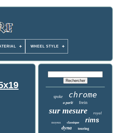
ATERIAL
WHEEL STYLE
15x19
chrome
spoke
frein
a parlé
sur mesure
royal
rims
classique
moyeux
dyna
touring