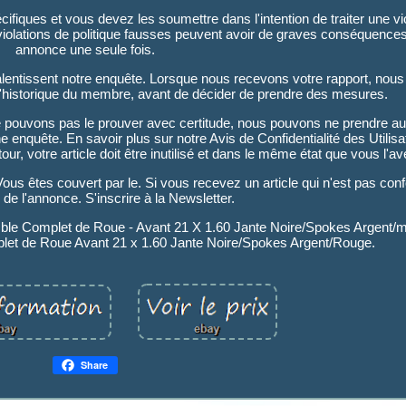
écifiques et vous devez les soumettre dans l'intention de traiter une v
violations de politique fausses peuvent avoir de graves conséquence
annonce une seule fois.
lentissent notre enquête. Lorsque nous recevons votre rapport, nou
 l'historique du membre, avant de décider de prendre des mesures.
 pouvons pas le prouver avec certitude, nous pouvons ne prendre a
 enquête. En savoir plus sur notre Avis de Confidentialité des Utilisa
etour, votre article doit être inutilisé et dans le même état que vous l'a
 Vous êtes couvert par le. Si vous recevez un article qui n'est pas con
 de l'annonce. S'inscrire à la Newsletter.
semble Complet de Roue - Avant 21 X 1.60 Jante Noire/Spokes Argent
et de Roue Avant 21 x 1.60 Jante Noire/Spokes Argent/Rouge.
Share