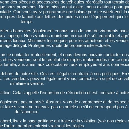
nd des pièces et accessoires de véhicules récréatifs tout terrain de
e que nous proposons. Notre mission est claire : nous existons pour gar
 balade. Que vous ayez programmé une balade pour ce week-end, la 
u près de la boîte aux lettres des pièces ou de l'équipement qui n'es
temps.
Transferts bancaires (également connus sous le nom de virements banc
eurs - aperçu. Nous voulons maintenir un marché sûr, équitable et agr
ements locaux. Minimiser les risques pour les acheteurs et les vende
tage déloyal. Protéger les droits de propriété intellectuelle.
uvoir se contacter mutuellement, et nous devons pouvoir contacter n
et les vendeurs sont le résultat de simples malentendus sur ce qui e
à la famille, aux amis, aux colocataires, aux employés et aux connexio
ehors de notre site. Cela est illégal et contraire à nos politiques. En 
les. Les vendeurs peuvent également vous contacter au sujet de ce vé
similaire à vendre.
n. Cela s'appelle l'extorsion de rétroaction et est contraire à notre 
st également pas autorisé. Assurez-vous de comprendre et de respect
faut faire si vous ne recevez pas un article ou s'il ne correspond pas à 
de l'annonce.
bord, lisez la page politique qui traite de la violation (voir nos règles e
 l'autre membre enfreint vraiment les règles.