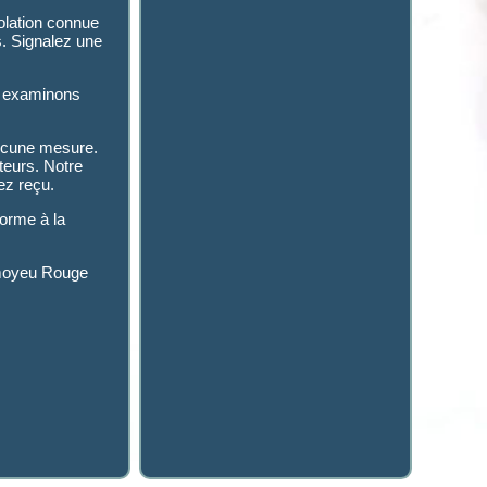
iolation connue
s. Signalez une
s examinons
ucune mesure.
teurs. Notre
vez reçu.
forme à la
/moyeu Rouge