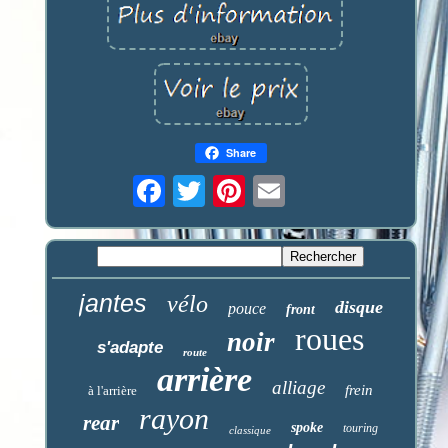
Share
jantes
vélo
disque
pouce
front
roues
noir
s'adapte
route
arrière
alliage
frein
à l'arrière
rayon
rear
spoke
touring
classique