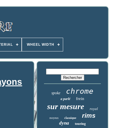
TERIAL
WHEEL WIDTH
ayons
chrome
spoke
frein
a parlé
sur mesure
royal
rims
classique
moyeux
dyna
touring