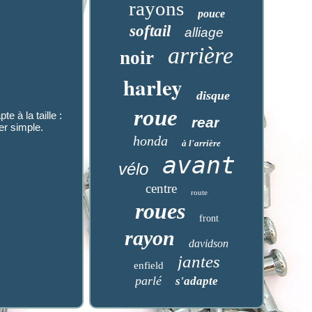
rayons
pouce
softail
alliage
arrière
noir
harley
disque
roue
 la taille :
rear
er simple.
honda
à l'arrière
avant
vélo
centre
route
roues
front
rayon
davidson
jantes
enfield
parlé
s'adapte