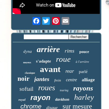
arrière
rims
dyna
pouce
roue
s'adapte
à l'arrière
moyeux
avant
rear
parlé
classique
noir
jantes
centre
alliage
frein
roues
rayons
softail
touring
harley
rayon
davidson
royal
sur mesure
chrome
disque