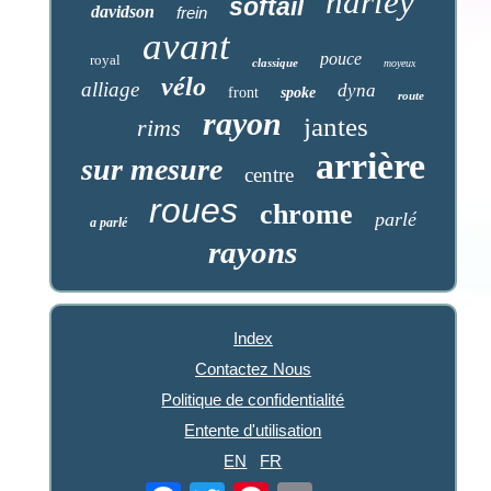
harley
softail
davidson
frein
avant
pouce
royal
classique
moyeux
vélo
alliage
dyna
front
spoke
route
rayon
jantes
rims
arrière
sur mesure
centre
roues
chrome
parlé
a parlé
rayons
Index
Contactez Nous
Politique de confidentialité
Entente d'utilisation
EN
FR