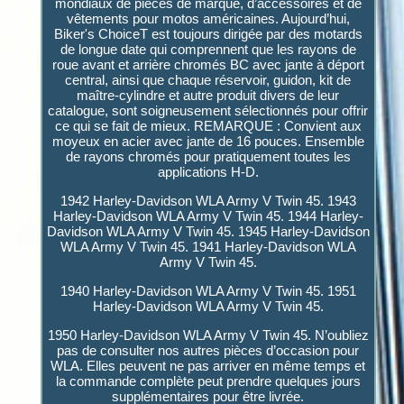
mondiaux de pièces de marque, d’accessoires et de
vêtements pour motos américaines. Aujourd’hui,
Biker's ChoiceT est toujours dirigée par des motards
de longue date qui comprennent que les rayons de
roue avant et arrière chromés BC avec jante à déport
central, ainsi que chaque réservoir, guidon, kit de
maître-cylindre et autre produit divers de leur
catalogue, sont soigneusement sélectionnés pour offrir
ce qui se fait de mieux. REMARQUE : Convient aux
moyeux en acier avec jante de 16 pouces. Ensemble
de rayons chromés pour pratiquement toutes les
applications H-D.
1942 Harley-Davidson WLA Army V Twin 45. 1943
Harley-Davidson WLA Army V Twin 45. 1944 Harley-
Davidson WLA Army V Twin 45. 1945 Harley-Davidson
WLA Army V Twin 45. 1941 Harley-Davidson WLA
Army V Twin 45.
1940 Harley-Davidson WLA Army V Twin 45. 1951
Harley-Davidson WLA Army V Twin 45.
1950 Harley-Davidson WLA Army V Twin 45. N’oubliez
pas de consulter nos autres pièces d’occasion pour
WLA. Elles peuvent ne pas arriver en même temps et
la commande complète peut prendre quelques jours
supplémentaires pour être livrée.