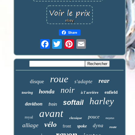
Share
roue
rear
disque
s'adapte
noir
honda
enfield
à l'arrière
touring
harley
softail
davidson
frein
avant
pouce
royal
classique
moyeux
vélo
alliage
dyna
front
spoke
route
rayon