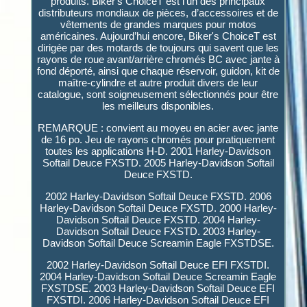
produits. Biker's ChoiceT est l’un des principaux
distributeurs mondiaux de pièces, d’accessoires et de
vêtements de grandes marques pour motos
américaines. Aujourd’hui encore, Biker's ChoiceT est
dirigée par des motards de toujours qui savent que les
rayons de roue avant/arrière chromés BC avec jante à
fond déporté, ainsi que chaque réservoir, guidon, kit de
maître-cylindre et autre produit divers de leur
catalogue, sont soigneusement sélectionnés pour être
les meilleurs disponibles.
REMARQUE : convient au moyeu en acier avec jante
de 16 po. Jeu de rayons chromés pour pratiquement
toutes les applications H-D. 2001 Harley-Davidson
Softail Deuce FXSTD. 2005 Harley-Davidson Softail
Deuce FXSTD.
2002 Harley-Davidson Softail Deuce FXSTD. 2006
Harley-Davidson Softail Deuce FXSTD. 2000 Harley-
Davidson Softail Deuce FXSTD. 2004 Harley-
Davidson Softail Deuce FXSTD. 2003 Harley-
Davidson Softail Deuce Screamin Eagle FXSTDSE.
2002 Harley-Davidson Softail Deuce EFI FXSTDI.
2004 Harley-Davidson Softail Deuce Screamin Eagle
FXSTDSE. 2003 Harley-Davidson Softail Deuce EFI
FXSTDI. 2006 Harley-Davidson Softail Deuce EFI