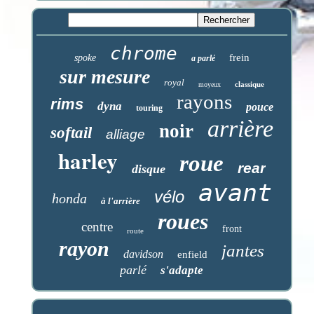
chrome
frein
spoke
a parlé
sur mesure
royal
classique
moyeux
rayons
rims
dyna
pouce
touring
arrière
noir
softail
alliage
harley
roue
rear
disque
avant
vélo
honda
à l'arrière
roues
centre
front
route
rayon
jantes
davidson
enfield
parlé
s'adapte