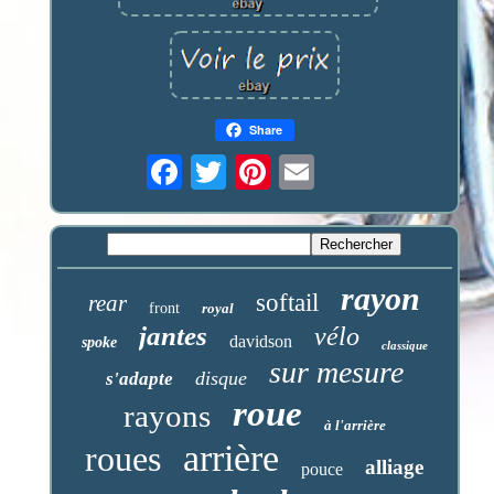
Share
rayon
softail
rear
front
royal
jantes
vélo
davidson
spoke
classique
sur mesure
disque
s'adapte
roue
rayons
à l'arrière
arrière
roues
alliage
pouce