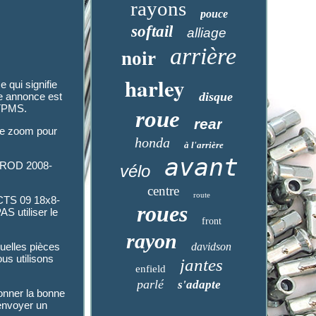
rayons
pouce
softail
alliage
arrière
noir
harley
 qui signifie
disque
te annonce est
 TPMS.
roue
rear
 de zoom pour
honda
à l'arrière
avant
 PROD 2008-
vélo
centre
route
 CTS 09 18x8-
roues
S utiliser le
front
rayon
uelles pièces
davidson
us utilisons
jantes
enfield
parlé
s'adapte
ionner la bonne
 envoyer un