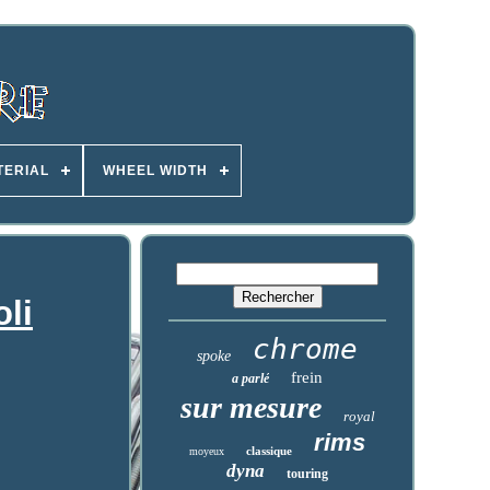
TERIAL
WHEEL WIDTH
oli
chrome
spoke
frein
a parlé
sur mesure
royal
rims
classique
moyeux
dyna
touring