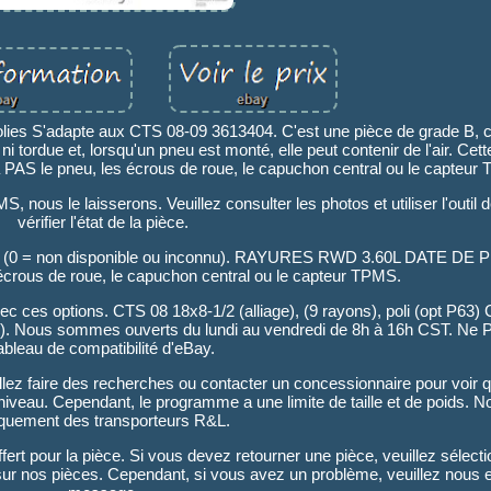
lies S'adapte aux CTS 08-09 3613404. C'est une pièce de grade B, ce
i tordue et, lorsqu'un pneu est monté, elle peut contenir de l'air. Cet
AS le pneu, les écrous de roue, le capuchon central ou le capteur
 nous le laisserons. Veuillez consulter les photos et utiliser l'outil
vérifier l'état de la pièce.
000 (0 = non disponible ou inconnu). RAYURES RWD 3.60L DATE DE
 écrous de roue, le capuchon central ou le capteur TPMS.
c ces options. CTS 08 18x8-1/2 (alliage), (9 rayons), poli (opt P63)
 P63). Nous sommes ouverts du lundi au vendredi de 8h à 16h CST. Ne PA
ableau de compatibilité d'eBay.
llez faire des recherches ou contacter un concessionnaire pour voir q
veau. Cependant, le programme a une limite de taille et de poids. No
quement des transporteurs R&L.
offert pour la pièce. Si vous devez retourner une pièce, veuillez sélect
 sur nos pièces. Cependant, si vous avez un problème, veuillez nous