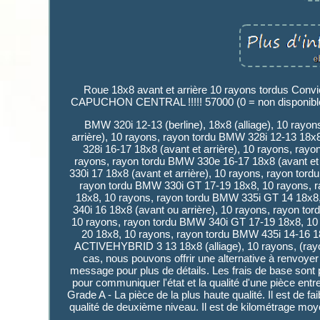
Roue 18x8 avant et arrière 10 rayons tordus 
CAPUCHON CENTRAL !!!!! 57000 (0 = non disponible 
BMW 320i 12-13 (berline), 18x8 (alliage), 10 ray
arrière), 10 rayons, rayon tordu BMW 328i 12-13 18x
328i 16-17 18x8 (avant et arrière), 10 rayons, ra
rayons, rayon tordu BMW 330e 16-17 18x8 (avant et
330i 17 18x8 (avant et arrière), 10 rayons, rayon to
rayon tordu BMW 330i GT 17-19 18x8, 10 rayons, ra
18x8, 10 rayons, rayon tordu BMW 335i GT 14 18x8
340i 16 18x8 (avant ou arrière), 10 rayons, rayon to
10 rayons, rayon tordu BMW 340i GT 17-19 18x8, 10 
20 18x8, 10 rayons, rayon tordu BMW 435i 14-16 
ACTIVEHYBRID 3 13 18x8 (alliage), 10 rayons, (ra
cas, nous pouvons offrir une alternative à renvoyer
message pour plus de détails. Les frais de base sont
pour communiquer l'état et la qualité d'une pièce entr
Grade A - La pièce de la plus haute qualité. Il est de 
qualité de deuxième niveau. Il est de kilométrage moy