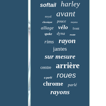
harley
softail
avant
royal
pouce
classique
moyeux
vélo
alliage
front
dyna
spoke
route
rayon
rims
jantes
sur mesure
arrière
centre
roues
a parlé
chrome
parlé
rayons