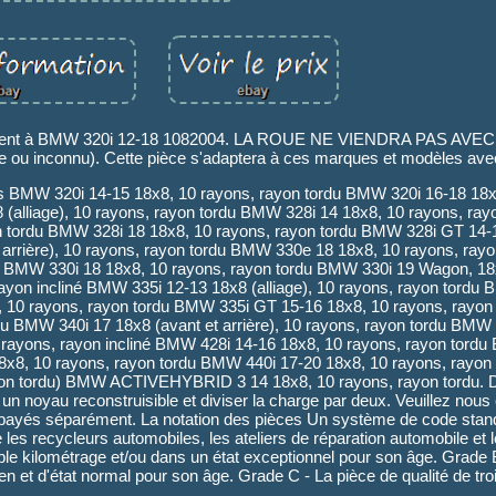
Convient à BMW 320i 12-18 1082004. LA ROUE NE VIENDRA PAS AV
ou inconnu). Cette pièce s'adaptera à ces marques et modèles avec
ons BMW 320i 14-15 18x8, 10 rayons, rayon tordu BMW 320i 16-18 18x
8 (alliage), 10 rayons, rayon tordu BMW 328i 14 18x8, 10 rayons, r
yon tordu BMW 328i 18 18x8, 10 rayons, rayon tordu BMW 328i GT 14-
 arrière), 10 rayons, rayon tordu BMW 330e 18 18x8, 10 rayons, ra
rdu BMW 330i 18 18x8, 10 rayons, rayon tordu BMW 330i 19 Wagon, 18
yon incliné BMW 335i 12-13 18x8 (alliage), 10 rayons, rayon tordu
, 10 rayons, rayon tordu BMW 335i GT 15-16 18x8, 10 rayons, rayon
rdu BMW 340i 17 18x8 (avant et arrière), 10 rayons, rayon tordu BMW
rayons, rayon incliné BMW 428i 14-16 18x8, 10 rayons, rayon tordu
18x8, 10 rayons, rayon tordu BMW 440i 17-20 18x8, 10 rayons, rayo
yon tordu) BMW ACTIVEHYBRID 3 14 18x8, 10 rayons, rayon tordu. D
 un noyau reconstruisible et diviser la charge par deux. Veuillez nou
 payés séparément. La notation des pièces Un système de code standa
e les recycleurs automobiles, les ateliers de réparation automobile et 
faible kilométrage et/ou dans un état exceptionnel pour son âge. Grade 
en et d'état normal pour son âge. Grade C - La pièce de qualité de tr