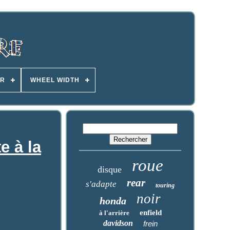
ER
WHEEL WIDTH
e à la
roue
disque
rear
s'adapte
touring
noir
honda
enfield
à l'arrière
davidson
frein