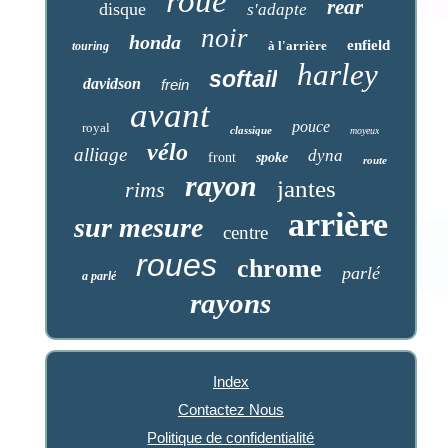
roue
rear
disque
s'adapte
noir
honda
enfield
à l'arrière
touring
harley
softail
davidson
frein
avant
pouce
royal
classique
moyeux
vélo
alliage
dyna
front
spoke
route
rayon
jantes
rims
arrière
sur mesure
centre
roues
chrome
parlé
a parlé
rayons
Index
Contactez Nous
Politique de confidentialité