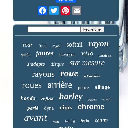
rayon
softail
rear
front
royal
jantes
vélo
davidson
spoke
classique
sur mesure
disque
s'adapte
roue
rayons
à l'arrière
arrière
roues
alliage
pouce
harley
honda
enfield
a parlé
moyeux
chrome
rims
parlé
dyna
avant
centre
frein
touring
route