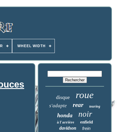
ER
WHEEL WIDTH
pouces
roue
disque
rear
s'adapte
touring
noir
honda
enfield
à l'arrière
davidson
frein