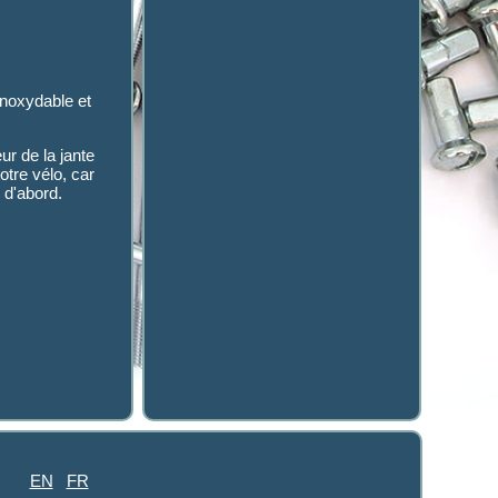
inoxydable et
ur de la jante
otre vélo, car
 d'abord.
EN
FR