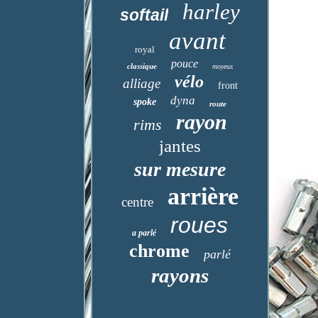
harley
softail
avant
royal
pouce
classique
moyeux
vélo
alliage
front
dyna
spoke
route
rayon
rims
jantes
sur mesure
arrière
centre
roues
a parlé
chrome
parlé
rayons