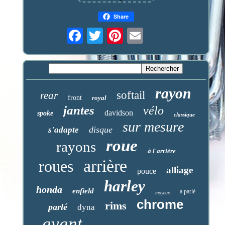
Share
rayon
softail
rear
front
royal
jantes
vélo
davidson
spoke
classique
sur mesure
disque
s'adapte
roue
rayons
à l'arrière
arrière
roues
alliage
pouce
harley
honda
enfield
a parlé
moyeux
chrome
rims
parlé
dyna
avant